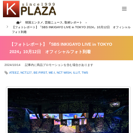
Home
韓国エンタメ
,
芸能ニュース
,
取材レポート
【フォトレポート】『SBS INKIGAYO LIVE in TOKYO 2024』10月12日 オフィシャル
フォト到着
【フォトレポート】『SBS INKIGAYO LIVE in TOKYO
2024』10月12日 オフィシャルフォト到着
2024/10/14
記事内に商品プロモーションを含む場合があります
ATEEZ
,
NCT127
,
BE:FIRST
,
ME:I
,
NCT WISH
,
ILLIT
,
TWS