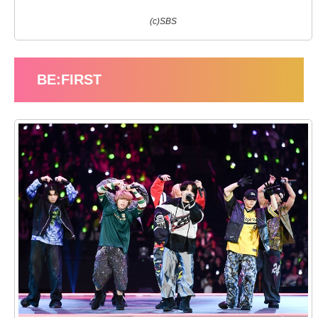
(c)SBS
BE:FIRST