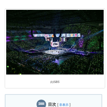
(c)SBS
目次
[
]
非表示