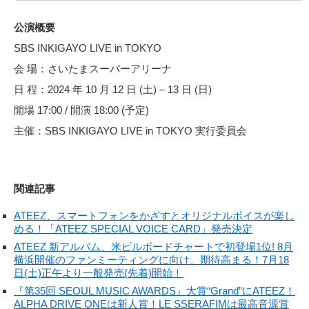
公演概要
SBS INKIGAYO LIVE in TOKYO
会 場：さいたまスーパーアリーナ
日 程：2024 年 10 月 12 日 (土) – 13 日 (日)
開場 17:00 / 開演 18:00 (予定)
主催：SBS INKIGAYO LIVE in TOKYO 実⾏委員会
関連記事
ATEEZ、スマートフォンをかざすとオリジナルボイスが楽し
める！「ATEEZ SPECIAL VOICE CARD」発売決定
ATEEZ 新アルバム、米ビルボードチャートで初登場1位! 8月
横浜開催のファンミーティングに向け、期待高まる！7月18
日(土)正午より一般発売(先着)開始！
『第35回 SEOUL MUSIC AWARDS』大賞“Grand”にATEEZ！
ALPHA DRIVE ONEは新人賞！LE SSERAFIMは最高音源賞