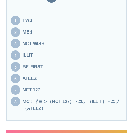
TWS
ME:I
NCT WISH
ILLIT
BE:FIRST
ATEEZ
NCT 127
MC：ドヨン（NCT 127）・ユナ（ILLIT）・ユノ
（ATEEZ）