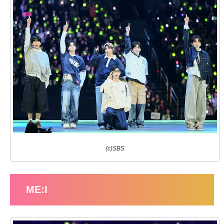
(c)SBS
ME:I