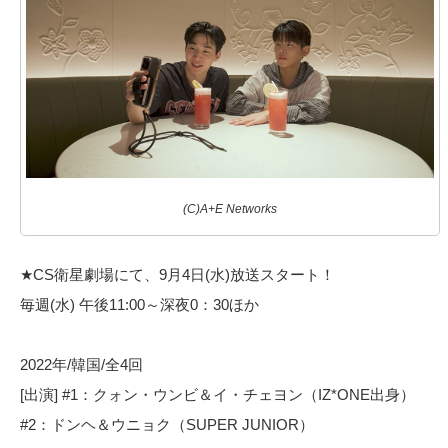
(C)A+E Networks
★CS衛星劇場にて、9月4日(水)放送スタート！
毎週(水) 午後11:00～深夜0：30ほか
2022年/韓国/全4回
[出演] #1：クォン・ウンビ＆イ・チェヨン（IZ*ONE出身）
#2：ドンヘ＆ウニョク（SUPER JUNIOR）