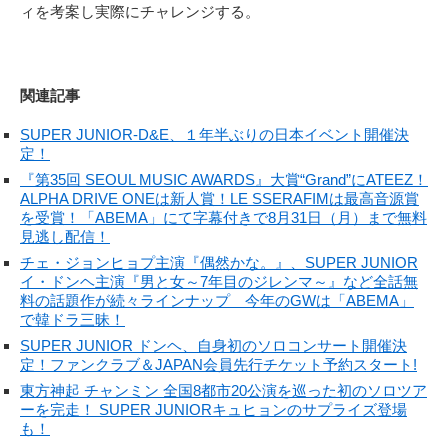
ィを考案し実際にチャレンジする。
関連記事
SUPER JUNIOR-D&E、１年半ぶりの日本イベント開催決
定！
『第35回 SEOUL MUSIC AWARDS』大賞“Grand”にATEEZ！
ALPHA DRIVE ONEは新人賞！LE SSERAFIMは最高音源賞
を受賞！「ABEMA」にて字幕付きで8月31日（月）まで無料
見逃し配信！
チェ・ジョンヒョプ主演『偶然かな。』、SUPER JUNIOR
イ・ドンヘ主演『男と女～7年目のジレンマ～』など全話無
料の話題作が続々ラインナップ 今年のGWは「ABEMA」
で韓ドラ三昧！
SUPER JUNIOR ドンヘ、自身初のソロコンサート開催決
定！ファンクラブ＆JAPAN会員先行チケット予約スタート!
東方神起 チャンミン 全国8都市20公演を巡った初のソロツア
ーを完走！ SUPER JUNIORキュヒョンのサプライズ登場
も！