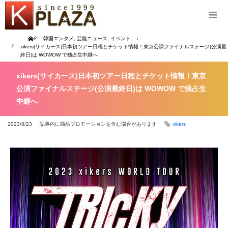
Home
韓国エンタメ
,
芸能ニュース
,
イベント
xikers(サイカース)日本初ツアー日程とチケット情報！東京公演ファイナルステージ(公演最
終日)は WOWOW で独占生中継へ
xikers(サイカース)日本初ツアー日程とチケット情報！東京
公演ファイナルステージ(公演最終日)は WOWOW で独占生
中継へ
2023/8/23
記事内に商品プロモーションを含む場合があります
xikers