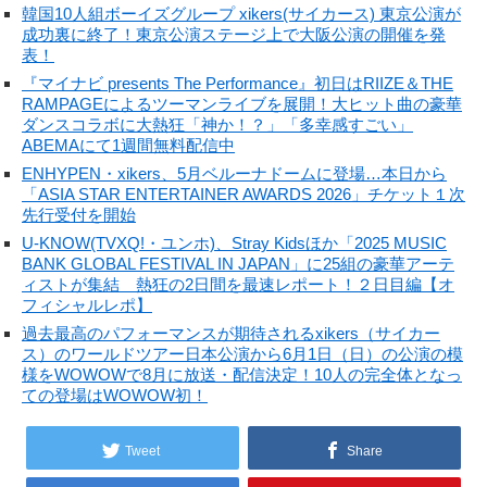
韓国10人組ボーイズグループ xikers(サイカース) 東京公演が
成功裏に終了！東京公演ステージ上で大阪公演の開催を発
表！
『マイナビ presents The Performance』初日はRIIZE＆THE
RAMPAGEによるツーマンライブを展開！大ヒット曲の豪華
ダンスコラボに大熱狂「神か！？」「多幸感すごい」
ABEMAにて1週間無料配信中
ENHYPEN・xikers、5月ベルーナドームに登場…本日から
「ASIA STAR ENTERTAINER AWARDS 2026」チケット１次
先行受付を開始
U-KNOW(TVXQ!・ユンホ)、Stray Kidsほか「2025 MUSIC
BANK GLOBAL FESTIVAL IN JAPAN」に25組の豪華アーテ
ィストが集結 熱狂の2日間を最速レポート！２日目編【オ
フィシャルレポ】
過去最高のパフォーマンスが期待されるxikers（サイカー
ス）のワールドツアー日本公演から6月1日（日）の公演の模
様をWOWOWで8月に放送・配信決定！10人の完全体となっ
ての登場はWOWOW初！
Tweet
Share