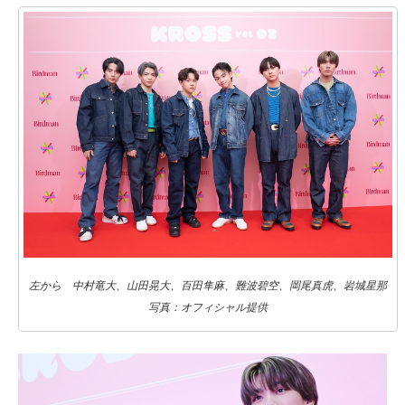
左から 中村竜大、山田晃大、百田隼麻、難波碧空、岡尾真虎、岩城星那
写真：オフィシャル提供