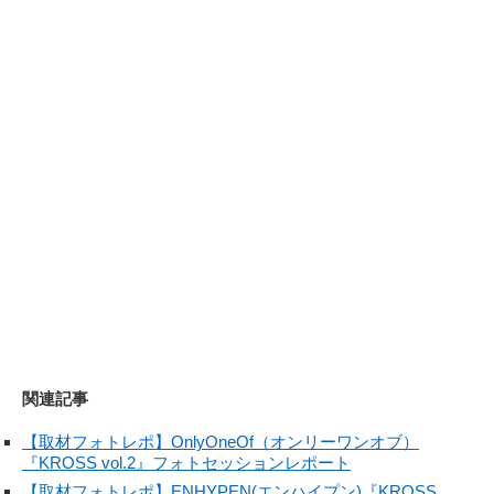
関連記事
【取材フォトレポ】OnlyOneOf（オンリーワンオブ）
『KROSS vol.2』フォトセッションレポート
【取材フォトレポ】ENHYPEN(エンハイプン)『KROSS