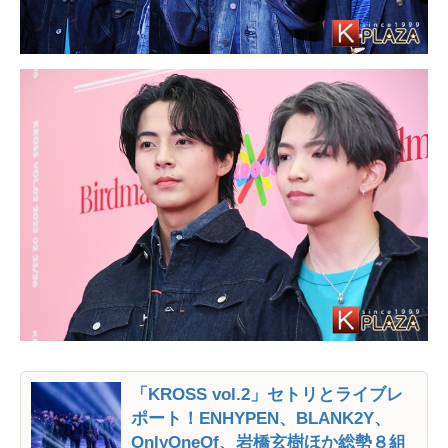
「KROSS vol.2」セトリとライブレ
ポート！ENHYPEN、BLANK2Y、
OnlyOneOf、岩橋玄樹ほか総勢８組