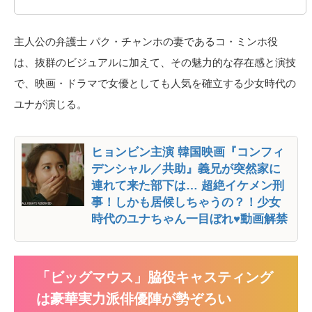
主人公の弁護士 パク・チャンホの妻であるコ・ミンホ役
は、抜群のビジュアルに加えて、その魅力的な存在感と演技
で、映画・ドラマで女優としても人気を確立する少女時代の
ユナが演じる。
ヒョンビン主演 韓国映画『コンフィ
デンシャル／共助』義兄が突然家に
連れて来た部下は… 超絶イケメン刑
事！しかも居候しちゃうの？！少女
時代のユナちゃん一目ぼれ♥動画解禁
「ビッグマウス」脇役キャスティング
は豪華実力派俳優陣が勢ぞろい