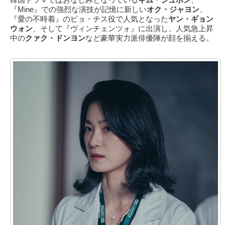
『Mine』での強烈な演技が記憶に新しい
オク・ジャヨン
、
『愛の不時着』のピョ・チス役で人気となった
ヤン・ギョン
ウォン
、そして『ヴィンチェンツォ』に出演し、人気急上昇
中の
クァク・ドンヨン
など豪華実力派俳優陣が顔を揃える。