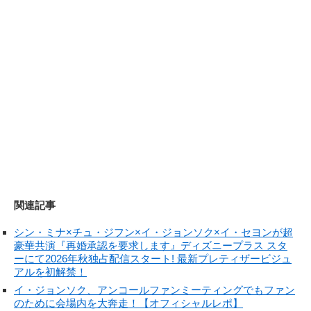
関連記事
シン・ミナ×チュ・ジフン×イ・ジョンソク×イ・セヨンが超
豪華共演『再婚承認を要求します』ディズニープラス スタ
ーにて2026年秋独占配信スタート! 最新プレティザービジュ
アルを初解禁！
イ・ジョンソク、アンコールファンミーティングでもファン
のために会場内を大奔走！【オフィシャルレポ】