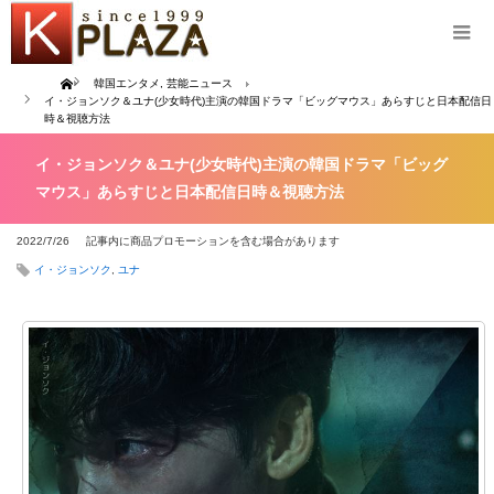
Home
韓国エンタメ
,
芸能ニュース
イ・ジョンソク＆ユナ(少女時代)主演の韓国ドラマ「ビッグマウス」あらすじと日本配信日
時＆視聴方法
イ・ジョンソク＆ユナ(少女時代)主演の韓国ドラマ「ビッグ
マウス」あらすじと日本配信日時＆視聴方法
2022/7/26
記事内に商品プロモーションを含む場合があります
イ・ジョンソク
,
ユナ