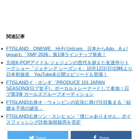
関連記事
FTISLAND、ONEWE、Hi-Fi Un!corn、日本からAdo、Aぇ!
groupも「XMF 2026」第1弾ラインナップ発表！
元祖K-POPアイドル ジェジュンの世代を超えた友達作りト
ークショー「ジェチング シーズン４」10月12日(日)19時より
日本初放送 YouTube未公開エピソードも登場！
FTISLANDイ・ホンギ「PRODUCE 101 JAPAN
SEASON3(日プ女子)」ボーカルトレーナーとして参加！日
プ第3弾 ガールズグループオーディション
FTISLAND出身オ・ウォンビンの近況に再び注目集まる「結
婚＆子供の誕生」
FTISLAND出身ソン・スンヒョン「僕じゃありません」ボイ
スフィッシング詐欺加担疑惑を否定
Tweet
Share