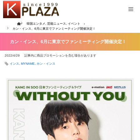
Home
韓国エンタメ
,
芸能ニュース
,
イベント
カン・インス、6月に東京でファンミーティング開催決定！
カン・インス、6月に東京でファンミーティング開催決定！
2022/4/29
記事内に商品プロモーションを含む場合があります
インス
,
MYNAME
,
カン・インス