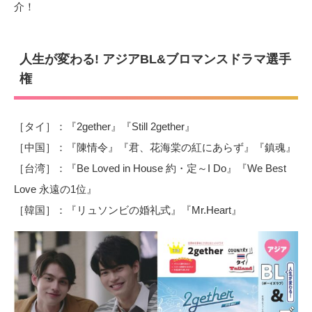
介！
人生が変わる! アジアBL&ブロマンスドラマ選手
権
［タイ］：『2gether』『Still 2gether』
［中国］：『陳情令』『君、花海棠の紅にあらず』『鎮魂』
［台湾］：『Be Loved in House 約・定～I Do』『We Best
Love 永遠の1位』
［韓国］：『リュソンビの婚礼式』『Mr.Heart』