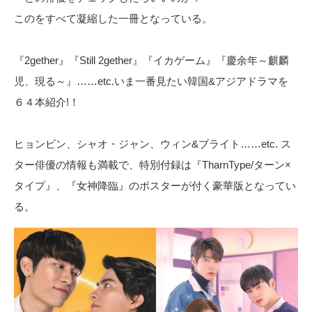
このをすべて凝縮した一冊となっている。
『2gether』『Still 2gether』『イカゲーム』『慶余年～麒麟
児、現る～』……etc.いま一番見たい韓国&アジアドラマを
６４本紹介!！
ヒョンビン、シャオ・ジャン、ウィン&ブライト……etc. ス
ター俳優の情報も満載で、特別付録は『TharnType/ターン×
タイプ』、『女神降臨』のポスターが付く豪華版となってい
る。