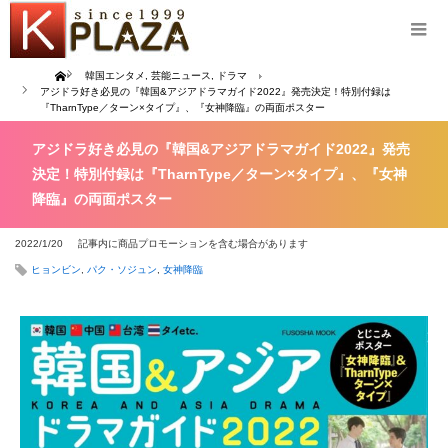
Home
韓国エンタメ
,
芸能ニュース
,
ドラマ
アジドラ好き必見の『韓国&アジアドラマガイド2022』発売決定！特別付録は
『TharnType／ターン×タイプ』、『女神降臨』の両面ポスター
アジドラ好き必見の『韓国&アジアドラマガイド2022』発売
決定！特別付録は『TharnType／ターン×タイプ』、『女神
降臨』の両面ポスター
2022/1/20
記事内に商品プロモーションを含む場合があります
ヒョンビン
,
パク・ソジュン
,
女神降臨