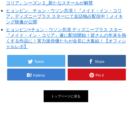
コリア』シーズン２_新たなスチールが解禁
ヒョンビン、チョン・ウソン共演！『メイド・イン・コリ
ア』ディズニープラス スターにて全話独占配信中！メイキ
ング映像が公開
ヒョンビン×チョン・ウソン共演 ディズニープラス スター
『メイド・イン・コリア』遂に配信開始！皆さんの年末を熱
くする作品に！実力派俳優たちが会見に大集結！【オフィシ
ャルレポ】
Tweet
Share
Hatena
Pin it
トップページに戻る