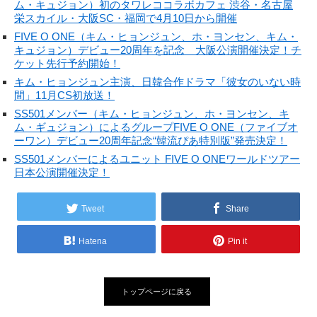
ム・キュジョン）初のタワレココラボカフェ 渋谷・名古屋
栄スカイル・大阪SC・福岡で4月10日から開催
FIVE O ONE（キム・ヒョンジュン、ホ・ヨンセン、キム・
キュジョン）デビュー20周年を記念 大阪公演開催決定！チ
ケット先行予約開始！
キム・ヒョンジュン主演、日韓合作ドラマ「彼女のいない時
間」11月CS初放送！
SS501メンバー（キム・ヒョンジュン、ホ・ヨンセン、キ
ム・ギュジョン）によるグループFIVE O ONE（ファイブオ
ーワン）デビュー20周年記念“韓流ぴあ特別版”発売決定！
SS501メンバーによるユニット FIVE O ONEワールドツアー
日本公演開催決定！
Tweet
Share
Hatena
Pin it
トップページに戻る