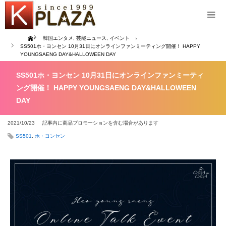
Home
韓国エンタメ
,
芸能ニュース
,
イベント
SS501ホ・ヨンセン 10月31日にオンラインファンミーティング開催！ HAPPY
YOUNGSAENG DAY&HALLOWEEN DAY
SS501ホ・ヨンセン 10月31日にオンラインファンミーティ
ング開催！ HAPPY YOUNGSAENG DAY&HALLOWEEN
DAY
2021/10/23
記事内に商品プロモーションを含む場合があります
SS501
,
ホ・ヨンセン