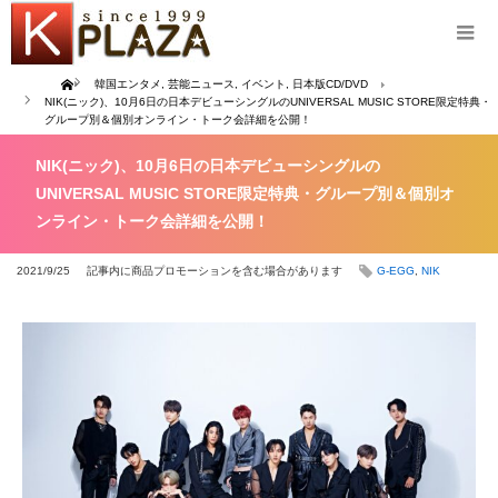
Home
韓国エンタメ
,
芸能ニュース
,
イベント
,
日本版CD/DVD
NIK(ニック)、10月6日の日本デビューシングルのUNIVERSAL MUSIC STORE限定特典・
グループ別＆個別オンライン・トーク会詳細を公開！
NIK(ニック)、10月6日の日本デビューシングルの
UNIVERSAL MUSIC STORE限定特典・グループ別＆個別オ
ンライン・トーク会詳細を公開！
2021/9/25
記事内に商品プロモーションを含む場合があります
G-EGG
,
NIK