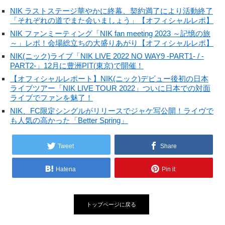
NIK ラストステージ華やかに終幕、契約満了により活動終了
「それぞれの道でまた会いましょう」【オフィシャルレポ】
NIK ファンミーティング「NIK fan meeting 2023 ～記憶の旅
～」レポ！会場総立ちの大盛りあがり【オフィシャルレポ】
NIK(ニック)ライブ「NIK LIVE 2022 NO WAY9 -PART1- / -
PART2-」12月に豊洲PIT(東京)で開催！
【オフィシャルレポート】NIK(ニック)デビュー後初の日本
ライブツアー「NIK LIVE TOUR 2022」ついに日本での対面
ライブでファンを魅了！
NIK、FC限定シングルがリリースでジャケ写公開！ライヴで
も人気の高かった「Better Spring」
Tweet
Share
Hatena
Pin it
トップページに戻る