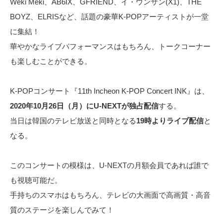
Weki Meki、AB6IX、GFRIEND、イ・ウンサン(X1)、THE
BOYZ、ELRISなど、話題の豪華K-POPアーティストが一堂
に集結！
華やかなライブパフォーマンスはもちろん、トークコーナー
も楽しむことができる。
K-POPコンサート『11th Incheon K-POP Concert INK』は、
2020年10月26日（月）にU-NEXTが独占配信
する。
当日は韓国のテレビ放送と同時となる
19時よりライブ配信
と
なる。
このコンサートの模様は、U-NEXTの月額会員であれば誰で
も視聴可能だ。
手持ちのスマホはもちろん、テレビの大画面で高画質・高音
質のステージを楽しんでみて！