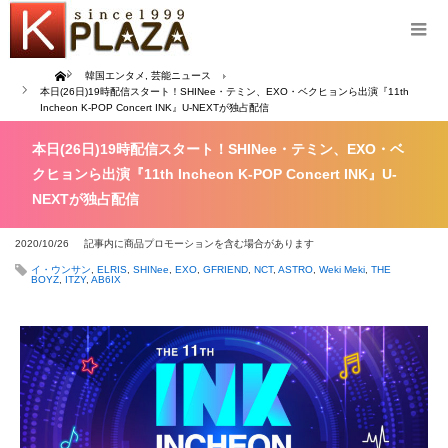
Home
韓国エンタメ
,
芸能ニュース
本日(26日)19時配信スタート！SHINee・テミン、EXO・ベクヒョンら出演『11th
Incheon K-POP Concert INK』U-NEXTが独占配信
本日(26日)19時配信スタート！SHINee・テミン、EXO・ベ
クヒョンら出演『11th Incheon K-POP Concert INK』U-
NEXTが独占配信
2020/10/26
記事内に商品プロモーションを含む場合があります
イ・ウンサン
,
ELRIS
,
SHINee
,
EXO
,
GFRIEND
,
NCT
,
ASTRO
,
Weki Meki
,
THE
BOYZ
,
ITZY
,
AB6IX