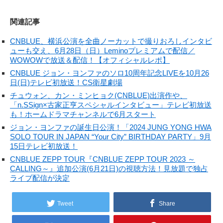
関連記事
CNBLUE、横浜公演を全曲ノーカットで撮りおろしインタビ
ューも交え、6月28日（日）Leminoプレミアムで配信／
WOWOWで放送＆配信！【オフィシャルレポ】
CNBLUE ジョン・ヨンファのソロ10周年記念LIVEを10月26
日(日)テレビ初放送！CS衛星劇場
チュウォン、カン・ミンヒョク(CNBLUE)出演作や、
「n.SSign×古家正亨スペシャルインタビュー」テレビ初放送
も！ホームドラマチャンネルで6月スタート
ジョン・ヨンファの誕生日公演！「2024 JUNG YONG HWA
SOLO TOUR IN JAPAN “Your City” BIRTHDAY PARTY」9月
15日テレビ初放送！
CNBLUE ZEPP TOUR『CNBLUE ZEPP TOUR 2023 ～
CALLING～』追加公演(6月21日)の視聴方法！見放題で独占
ライブ配信が決定
Tweet
Share