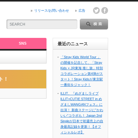
リリース/お問い合わせ
広告
SNS
最近のニュース
「Stray Kids World Tour 」
の開催を記念して、「Stray
Kids × JR東海 推し旅」特別
コラボレーション第4弾がス
ト！
タート！Stray Kidsが東京駅
一番街をジャック！
ILLIT、『めざましライブ
ILLIT×CUTIE STREET in め
ざましWANGANフェス』に
出演！ 新曲ステージに”かわ
いい”コラボも！ Japan 2nd
Singleが日本で初週売上の自
身最高記録を更新！【オフ
ィシャルレポ】