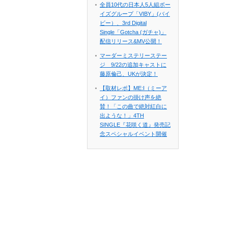
全員10代の日本人5人組ボー
イズグループ「VIBY」(バイ
ビー）、3rd Digital
Single「Gotcha (ガチャ)」
配信リリース&MV公開！
マーダーミステリーステー
ジ 9/22の追加キャストに
藤原倫己、UKが決定！
【取材レポ】ME:I（ミーア
イ）ファンの掛け声を絶
賛！「この曲で絶対紅白に
出ような！」4TH
SINGLE『花咲く道』発売記
念スペシャルイベント開催