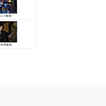
ールズ動画
少年団動画