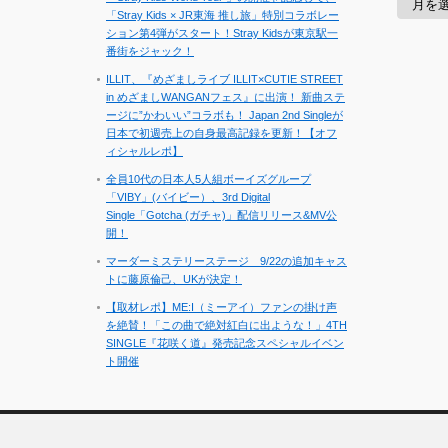
ー
「Stray Kids × JR東海 推し旅」特別コラボレー
カ
ション第4弾がスタート！Stray Kidsが東京駅一
イ
番街をジャック！
ブ
ILLIT、『めざましライブ ILLIT×CUTIE STREET
in めざましWANGANフェス』に出演！ 新曲ステ
ージに”かわいい”コラボも！ Japan 2nd Singleが
日本で初週売上の自身最高記録を更新！【オフ
ィシャルレポ】
全員10代の日本人5人組ボーイズグループ
「VIBY」(バイビー）、3rd Digital
Single「Gotcha (ガチャ)」配信リリース&MV公
開！
マーダーミステリーステージ 9/22の追加キャス
トに藤原倫己、UKが決定！
【取材レポ】ME:I（ミーアイ）ファンの掛け声
を絶賛！「この曲で絶対紅白に出ような！」4TH
SINGLE『花咲く道』発売記念スペシャルイベン
ト開催