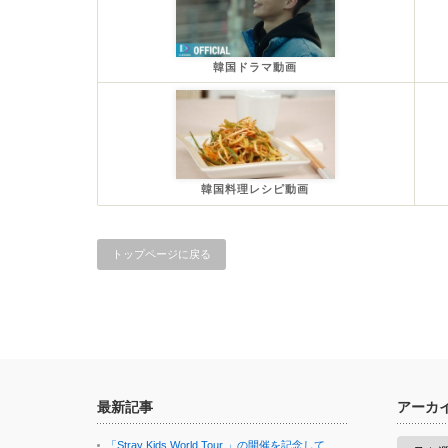
韓国ドラマ動画
韓国料理レシピ動画
トップページに戻る
最新記事
アーカ
ア
「Stray Kids World Tour 」の開催を記念して、