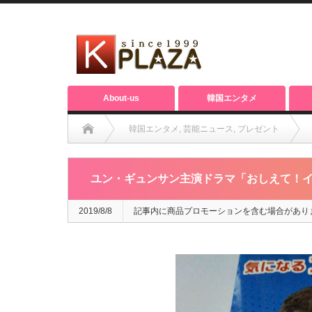
About-us
韓国エンタメ
韓国エンタメ
,
芸能ニュース
,
プレゼント
ユン・ギュンサン主演ドラマ「おしえて！イルスン」クオカ
ユン・ギュンサン主演ドラマ「おしえて！イ
2019/8/8
記事内に商品プロモーションを含む場合があり