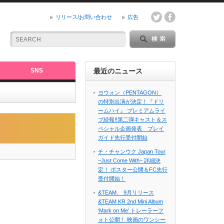
リリース/お問い合わせ
広告
SNS
最近のニュース
ヨウォン（PENTAGON）
の特別出演が決定！『ドリ
ームハイ』 プレミアムライ
ブ続報!!第二弾キャスト＆ス
ペシャル企画発表 プレイ
ガイド先行受付開始
チ・チャンウク Japan Tour
~Just Come With~ 詳細決
定！ ポスター公開＆FC先行
受付開始！
&TEAM、 9月リリース
&TEAM KR 2nd Mini Album
‘Mark on Me’ トレーラーフ
ォト公開！ 映画のワンシー