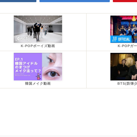
K-POPボーイズ動画
K-POPガ
韓国メイク動画
BTS(防弾