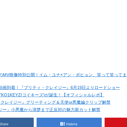
のMV映像特別公開！イム・ユナ×アン・ボヒョン、笑って笑って
画到着！『プリティ・クレイジー』6月19日よりロードショー
グループKO1KEYZ(コイキーズ)が誕生！【オフィシャルレポ】
クレイジー』グリーティング＆天使or悪魔編クリップ解禁
ジー』小悪魔から清楚まで正反対の魅力新カット解禁
Share
Hatena