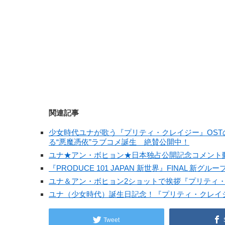
関連記事
少女時代ユナが歌う『プリティ・クレイジー』OST
る“悪魔憑依”ラブコメ誕生 絶賛公開中！
ユナ★アン・ボヒョン★日本独占公開記念コメント動
『PRODUCE 101 JAPAN 新世界』FINAL 新
ユナ＆アン・ボヒョン2ショットで挨拶『プリティ・
ユナ（少女時代）誕生日記念！『プリティ・クレイ
Tweet