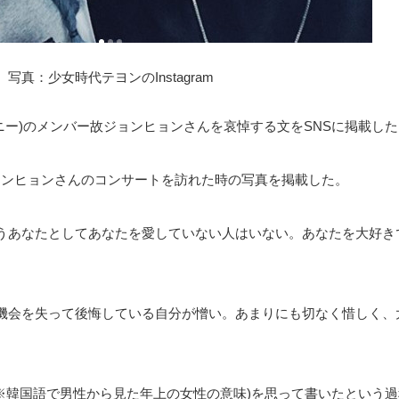
写真：少女時代テヨンのInstagram
イニー)のメンバー故ジョンヒョンさんを哀悼する文をSNSに掲載し
故ジョンヒョンさんのコンサートを訪れた時の写真を掲載した。
うあなたとしてあなたを愛していない人はいない。あなたを大好き
機会を失って後悔している自分が憎い。あまりにも切なく惜しく、
ナ(※韓国語で男性から見た年上の女性の意味)を思って書いたという