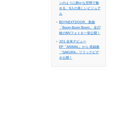
ンのように静かな空間で魅
せる、9人の美しいビジュア
ル
BOYNEXTDOOR、新曲
「Boom Boom Boom」 全27
枚のMVフォトを一挙公開！
JO1 全米デビュー
EP『ANIMAL』から 収録曲
「SAKURA」リリックビデ
オ公開！