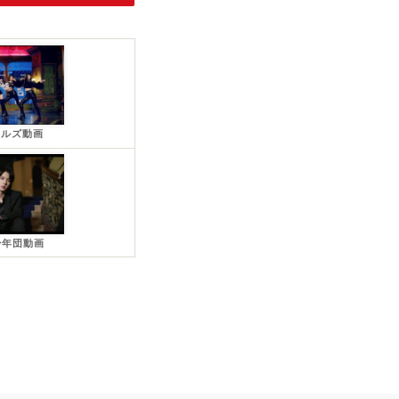
ールズ動画
少年団動画