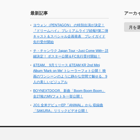
最新記事
アーカ
ア
ヨウォン（PENTAGON） の特別出演が決定！
ー
『ドリームハイ』 プレミアムライブ続報!!第二弾
カ
キャスト＆スペシャル企画発表 プレイガイド
イ
先行受付開始
ブ
チ・チャンウク Japan Tour ~Just Come With~ 詳
細決定！ ポスター公開＆FC先行受付開始！
&TEAM、 9月リリース &TEAM KR 2nd Mini
Album ‘Mark on Me’ トレーラーフォト公開！ 映
画のワンシーンのように静かな空間で魅せる、9
人の美しいビジュアル
BOYNEXTDOOR、新曲「Boom Boom Boom」
全27枚のMVフォトを一挙公開！
JO1 全米デビューEP『ANIMAL』から 収録曲
「SAKURA」リリックビデオ公開！