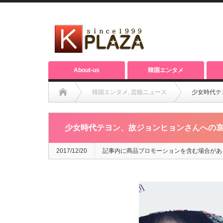
About-us
韓国エンタメ
韓国エンタメ
,
芸能ニュース
少女時代テ
少女時代テヨン、故ジョンヒョンさんへの哀
2017/12/20
記事内に商品プロモーションを含む場合があ