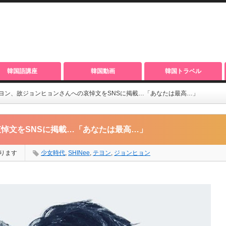
韓国語講座
韓国動画
韓国トラベル
ヨン、故ジョンヒョンさんへの哀悼文をSNSに掲載…「あなたは最高…」
悼文をSNSに掲載…「あなたは最高…」
ります
少女時代
,
SHINee
,
テヨン
,
ジョンヒョン