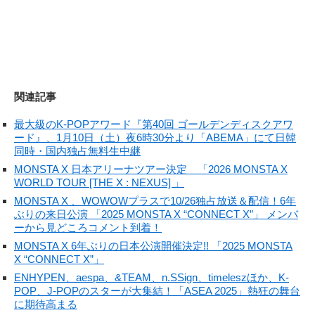
関連記事
最大級のK-POPアワード『第40回 ゴールデンディスクアワ
ード』、1月10日（土）夜6時30分より「ABEMA」にて日韓
同時・国内独占無料生中継
MONSTA X 日本アリーナツアー決定 「2026 MONSTA X
WORLD TOUR [THE X : NEXUS] 」
MONSTA X 、WOWOWプラスで10/26独占放送＆配信！6年
ぶりの来日公演 「2025 MONSTA X “CONNECT X”」 メンバ
ーから見どころコメント到着！
MONSTA X 6年ぶりの日本公演開催決定!! 「2025 MONSTA
X “CONNECT X”」
ENHYPEN、aespa、&TEAM、n.SSign、timeleszほか、K-
POP、J-POPのスターが大集結！「ASEA 2025」熱狂の舞台
に期待高まる