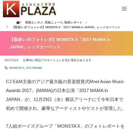
Home
韓国エンタメ
,
芸能ニュース
,
取材レポート
【取材レポ/フォトレポ】MONSTA X「2017 MAMA in JAPAN」レッドカーペット
【取材レポ/フォトレポ】MONSTA X「2017 MAMA in
JAPAN」レッドカーペット
2017/12/1
記事内に商品プロモーションを含む場合があります
MONSTA X
,
2017MAMA
CJ E&M主催のアジア最大級の音楽授賞式Mnet Asian Music
Awards 2017」(MAMA)の日本公演「2017 MAMA in
JAPAN」が、11月29日（水）横浜アリーナにて今年日本で
初めて開催され、豪華なアーティストやゲストが登壇した。
7人組ボーイズグループ「MONSTA X」のフォトレポートを