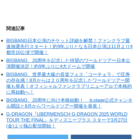
関連記事
BIGBANG日本公演のチケット詳細を解禁！ファンクラブ最
速抽選先行スタート！約9年ぶりとなる日本公演は11月より4
都市10公演で開催！
BIGBANG、20周年を記念した待望のワールドツアー日本公
演開催決定！約9年ぶりに4大ドームで開催
BIGBANG、世界最大級の音楽フェス「コーチェラ」で圧巻
の存在感！8月からは２０周年を記念したワールドツアー開
催も発表！オフィシャルファンクラブリニューアルで本格的
に再始動へ！
BIGBANG、20周年に向け本格始動！ b.stage公式チャンネ
ル開設と8月からワールドツアー開催を発表！
G-DRAGON『UBERMENSCH G-DRAGON 2025 WORLD
TOUR THE FINAL』をディズニープラス スターで3月27日
(金)より独占配信開始！