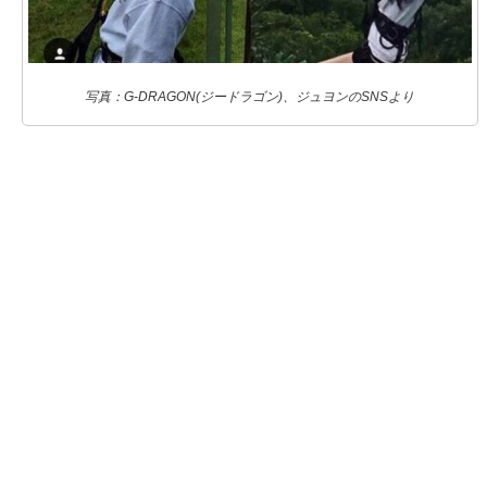
写真：G-DRAGON(ジードラゴン)、ジュヨンのSNSより