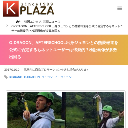
Home
韓国エンタメ
,
芸能ニュース
G-DRAGON、AFTERSCHOOL出身ジュヨンとの熱愛報道を公式に否定するもネットユー
ザーは懐疑的？検証画像が多数出回る
G-DRAGON、AFTERSCHOOL出身ジュヨンとの熱愛報道を
公式に否定するもネットユーザーは懐疑的？検証画像が多数
出回る
2017/11/10
記事内に商品プロモーションを含む場合があります
BIGBANG
,
G-DRAGON
,
ジュヨン
,
イ・ジュヨン