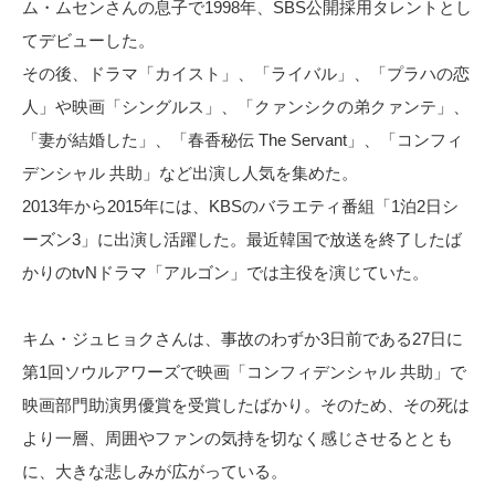
ム・ムセンさんの息子で1998年、SBS公開採用タレントとし
てデビューした。
その後、ドラマ「カイスト」、「ライバル」、「プラハの恋
人」や映画「シングルス」、「クァンシクの弟クァンテ」、
「妻が結婚した」、「春香秘伝 The Servant」、「コンフィ
デンシャル 共助」など出演し人気を集めた。
2013年から2015年には、KBSのバラエティ番組「1泊2日シ
ーズン3」に出演し活躍した。最近韓国で放送を終了したば
かりのtvNドラマ「アルゴン」では主役を演じていた。
キム・ジュヒョクさんは、事故のわずか3日前である27日に
第1回ソウルアワーズで映画「コンフィデンシャル 共助」で
映画部門助演男優賞を受賞したばかり。そのため、その死は
より一層、周囲やファンの気持を切なく感じさせるととも
に、大きな悲しみが広がっている。