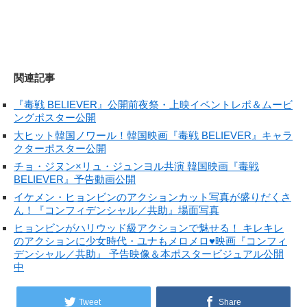
関連記事
『毒戦 BELIEVER』公開前夜祭・上映イベントレポ＆ムービ
ングポスター公開
大ヒット韓国ノワール！韓国映画『毒戦 BELIEVER』キャラ
クターポスター公開
チョ・ジヌン×リュ・ジュンヨル共演 韓国映画『毒戦
BELIEVER』予告動画公開
イケメン・ヒョンビンのアクションカット写真が盛りだくさ
ん！『コンフィデンシャル／共助』場面写真
ヒョンビンがハリウッド級アクションで魅せる！ キレキレ
のアクションに少女時代・ユナもメロメロ♥映画『コンフィ
デンシャル／共助』 予告映像＆本ポスタービジュアル公開
中
Tweet
Share