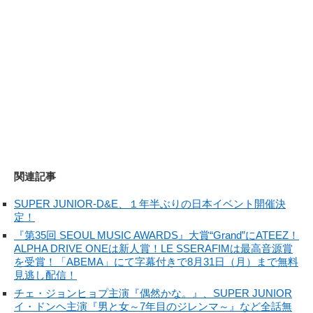
関連記事
SUPER JUNIOR-D&E、１年半ぶりの日本イベント開催決
定！
『第35回 SEOUL MUSIC AWARDS』大賞“Grand”にATEEZ！
ALPHA DRIVE ONEは新人賞！LE SSERAFIMは最高音源賞
を受賞！「ABEMA」にて字幕付きで8月31日（月）まで無料
見逃し配信！
チェ・ジョンヒョプ主演『偶然かな。』、SUPER JUNIOR
イ・ドンヘ主演『男と女～7年目のジレンマ～』など全話無