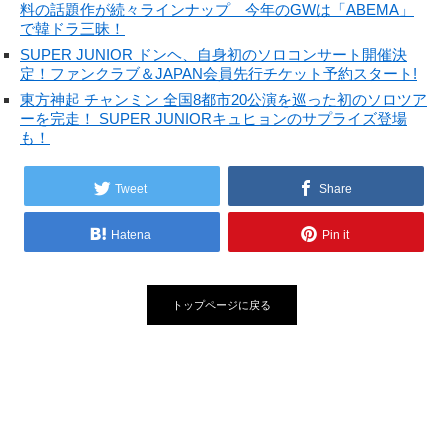
料の話題作が続々ラインナップ 今年のGWは「ABEMA」
で韓ドラ三昧！
SUPER JUNIOR ドンヘ、自身初のソロコンサート開催決
定！ファンクラブ＆JAPAN会員先行チケット予約スタート!
東方神起 チャンミン 全国8都市20公演を巡った初のソロツア
ーを完走！ SUPER JUNIORキュヒョンのサプライズ登場
も！
Tweet
Share
Hatena
Pin it
トップページに戻る