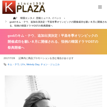
Home
韓国エンタメ
,
芸能ニュース
,
イベント
godのキム・テウ、追加出演決定！平昌冬季オリンピックの開催成功を願い８月に開催され
る、恒例の韓国ドラマOSTの祭典開催へ
godのキム・テウ、追加出演決定！平昌冬季オリンピックの
開催成功を願い８月に開催される、恒例の韓国ドラマOSTの
祭典開催へ
2017/7/28
記事内に商品プロモーションを含む場合があります
キム・テウ
,
LYn
,
Melody Day
,
チョン・ジュニル