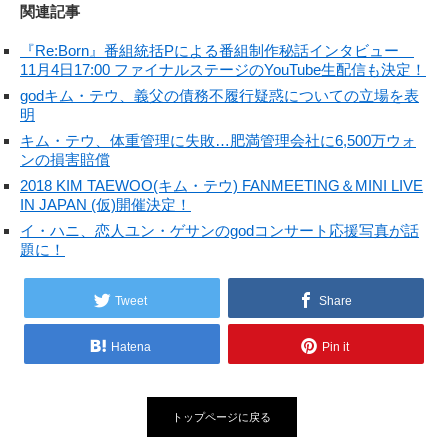
関連記事
『Re:Born』番組統括Pによる番組制作秘話インタビュー
11月4日17:00 ファイナルステージのYouTube生配信も決定！
godキム・テウ、義父の債務不履行疑惑についての立場を表
明
キム・テウ、体重管理に失敗…肥満管理会社に6,500万ウォ
ンの損害賠償
2018 KIM TAEWOO(キム・テウ) FANMEETING＆MINI LIVE
IN JAPAN (仮)開催決定！
イ・ハニ、恋人ユン・ゲサンのgodコンサート応援写真が話
題に！
Tweet
Share
Hatena
Pin it
トップページに戻る