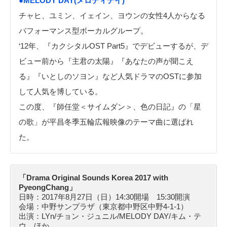
●MELODY DAY(メロディデイ)
チャヒ、ユミン、イェイン、ヨウンの女性4人からなる
パフォーマンス型ボーカルグループ。
‘12年、『カクシタルOST Part5』でデビューするが、デ
ビュー前から『主君の太陽』『あなたの声が聞こえ
る』『いとしのソヨン』など人気ドラマのOSTに参加
して人気を博している。
この度、『師任堂＜サイムダン＞、色の日記』の「星
の歌」が平昌冬季五輪広報映像のテーマ曲に選ばれ
た。
「Drama Original Sounds Korea 2017 with
PyeongChang」
日時：2017年8月27日（日）14:30開場 15:30開演
会場：中野サンプラザ（東京都中野区中野4-1-1）
出演：LYn/チョン・ジュニル/MELODY DAY/キム・テ
ウ ほか