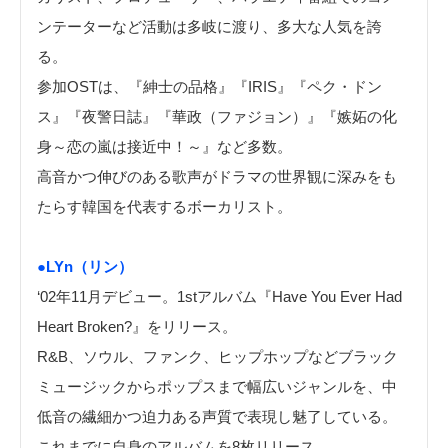
ンテーターなど活動は多岐に渡り、多大な人気を誇
る。
参加OSTは、『紳士の品格』『IRIS』『ペク・ドン
ス』『夜警日誌』『華政（ファジョン）』『嫉妬の化
身～恋の嵐は接近中！～』など多数。
高音かつ伸びのある歌声がドラマの世界観に深みをも
たらす韓国を代表するボーカリスト。
●LYn（リン）
‘02年11月デビュー。1stアルバム『Have You Ever Had
Heart Broken?』をリリース。
R&B、ソウル、ファンク、ヒップホップなどブラック
ミュージックからポップスまで幅広いジャンルを、中
低音の繊細かつ迫力ある声質で表現し魅了している。
これまでに自身のアルバムを8枚リリース。