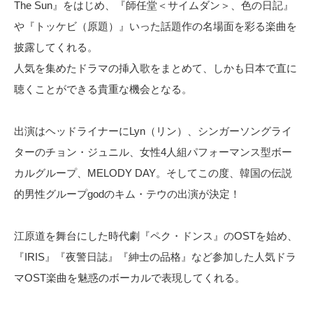
The Sun』をはじめ、『師任堂＜サイムダン＞、色の日記』
や『トッケビ（原題）』いった話題作の名場面を彩る楽曲を
披露してくれる。
人気を集めたドラマの挿入歌をまとめて、しかも日本で直に
聴くことができる貴重な機会となる。
出演はヘッドライナーにLyn（リン）、シンガーソングライ
ターのチョン・ジュニル、女性4人組パフォーマンス型ボー
カルグループ、MELODY DAY。そしてこの度、韓国の伝説
的男性グループgodのキム・テウの出演が決定！
江原道を舞台にした時代劇『ペク・ドンス』のOSTを始め、
『IRIS』『夜警日誌』『紳士の品格』など参加した人気ドラ
マOST楽曲を魅惑のボーカルで表現してくれる。