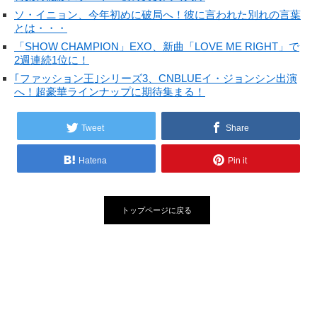
ソ・イニョン、今年初めに破局へ！彼に言われた別れの言葉
とは・・・
「SHOW CHAMPION」EXO、新曲「LOVE ME RIGHT」で
2週連続1位に！
｢ファッション王｣シリーズ3、CNBLUEイ・ジョンシン出演
へ！超豪華ラインナップに期待集まる！
Tweet
Share
Hatena
Pin it
トップページに戻る