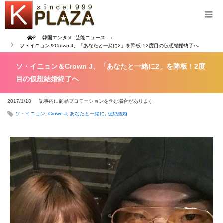
Home
韓国エンタメ
,
芸能ニュース
ソ・イニョン＆Crown J、「あなたと一緒に2」を降板！2度目の仮想結婚終了へ
ソ・イニョン＆Crown J、「あなたと一緒に2」を降板！2度
目の仮想結婚終了へ
2017/1/18
記事内に商品プロモーションを含む場合があります
ソ・イニョン
,
Crown J
,
あなたと一緒に
,
仮想結婚