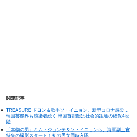
関連記事
TREASURE ドヨン＆歌手ソ・イニョン、新型コロナ感染…
韓国芸能界も感染者続く 韓国首都圏は社会的距離の確保4段
階
「本物の男」キム・ジョンテ＆ソ・イニョンら、海軍副士官
特集の撮影スタート！初の男女同時入隊