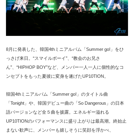
8月に発表した、韓国4thミニアルバム「Summer go!」をひ
っさげ来日。“スマイルボーイ”、“教会のお兄さ
ん”、“HIPHOP BOY”など、メンバー一人一人に個性的なコ
ンセプトをもった夏彼に変身を遂げたUP10TION。
韓国4thミニアルバム「Summer go!」のタイトル曲
「Tonight」や、韓国デビュー曲の「So Dangerous」の日本
語バージョンなど全５曲を披露。エネルギー溢れる
UP10TIONのパフォーマンスに盛り上がりは最高潮。終始止
まない歓声に、メンバーも嬉しそうに笑顔を浮かべ、