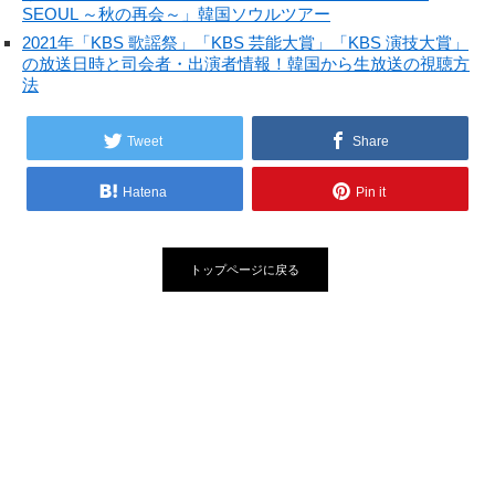
SEOUL ～秋の再会～」韓国ソウルツアー
2021年「KBS 歌謡祭」「KBS 芸能大賞」「KBS 演技大賞」
の放送日時と司会者・出演者情報！韓国から生放送の視聴方
法
Tweet
Share
Hatena
Pin it
トップページに戻る