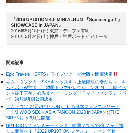
『2016 UP10TION 4th MINI ALBUM 「Summer go！」
SHOWCASE in JAPAN』
2016年9月18日(日) 東京・ディファ有明
2016年9月24日(土) 神戸・神戸ポートピアホール
関連記事
Epic Travels（EPTS）ライブツアーが大阪で開催決定
キム・ウソク＆「SKYキャッスル～上流階級の妻たち～」キ
ム・ボラW主演！「韓国ドラマセレクション2024」上映イベ
ント終了直後、心温まるヒーリングドラマ「フィンランドパ
パ」第1話特別公開決定！
キム・ウソク(元UP10TION)、初の日本ファンコンサート
「KIM WOO SEOK ASIA FANCON 2023 in JAPAN : [THE
SIREN]」を6月に開催！
UP10TIONファンミーティング、韓国ソウルで2年７ヶ月振
りに開催へ！「2022 UP10TION ファンミーティング in