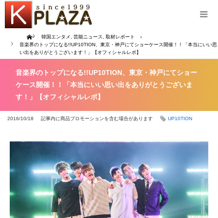
Home
韓国エンタメ
,
芸能ニュース
,
取材レポート
音楽界のトップになる!!UP10TION、東京・神戸にてショーケース開催！！「本当にいい思
い出をありがとうございます！」【オフィシャルレポ】
音楽界のトップになる!!UP10TION、東京・神戸にてショー
ケース開催！！「本当にいい思い出をありがとうございま
す！」【オフィシャルレポ】
2016/10/18
記事内に商品プロモーションを含む場合があります
UP10TION