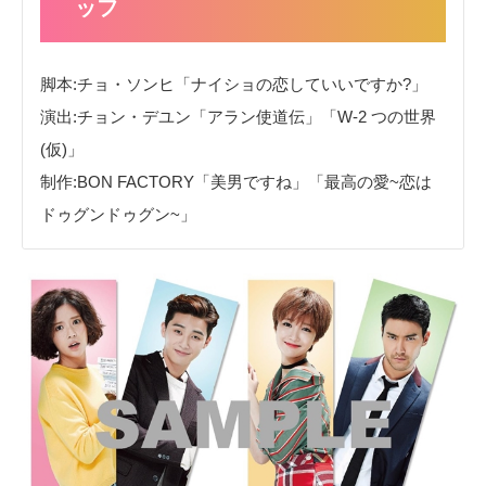
ッフ
脚本:チョ・ソンヒ「ナイショの恋していいですか?」
演出:チョン・デユン「アラン使道伝」「W‐2 つの世界
(仮)」
制作:BON FACTORY「美男ですね」「最高の愛~恋は
ドゥグンドゥグン~」