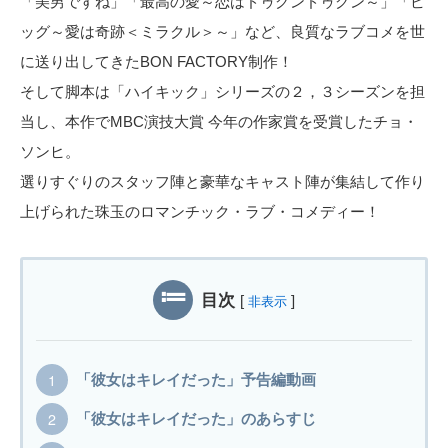
「美男ですね」「最高の愛～恋はドゥグンドゥグン～」「ビ
ッグ～愛は奇跡＜ミラクル＞～」など、良質なラブコメを世
に送り出してきたBON FACTORY制作！
そして脚本は「ハイキック」シリーズの２，３シーズンを担
当し、本作でMBC演技大賞 今年の作家賞を受賞したチョ・
ソンヒ。
選りすぐりのスタッフ陣と豪華なキャスト陣が集結して作り
上げられた珠玉のロマンチック・ラブ・コメディー！
目次
[
]
非表示
「彼女はキレイだった」予告編動画
「彼女はキレイだった」のあらすじ