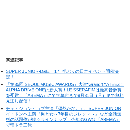
関連記事
SUPER JUNIOR-D&E、１年半ぶりの日本イベント開催決
定！
『第35回 SEOUL MUSIC AWARDS』大賞“Grand”にATEEZ！
ALPHA DRIVE ONEは新人賞！LE SSERAFIMは最高音源賞
を受賞！「ABEMA」にて字幕付きで8月31日（月）まで無料
見逃し配信！
チェ・ジョンヒョプ主演『偶然かな。』、SUPER JUNIOR
イ・ドンヘ主演『男と女～7年目のジレンマ～』など全話無
料の話題作が続々ラインナップ 今年のGWは「ABEMA」
で韓ドラ三昧！