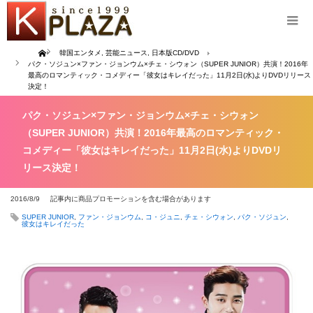
Home
韓国エンタメ
,
芸能ニュース
,
日本版CD/DVD
パク・ソジュン×ファン・ジョンウム×チェ・シウォン（SUPER JUNIOR）共演！2016年
最高のロマンティック・コメディー「彼女はキレイだった」11月2日(水)よりDVDリリース
決定！
パク・ソジュン×ファン・ジョンウム×チェ・シウォン
（SUPER JUNIOR）共演！2016年最高のロマンティック・
コメディー「彼女はキレイだった」11月2日(水)よりDVDリ
リース決定！
2016/8/9
記事内に商品プロモーションを含む場合があります
SUPER JUNIOR
,
ファン・ジョンウム
,
コ・ジュニ
,
チェ・シウォン
,
パク・ソジュン
,
彼女はキレイだった