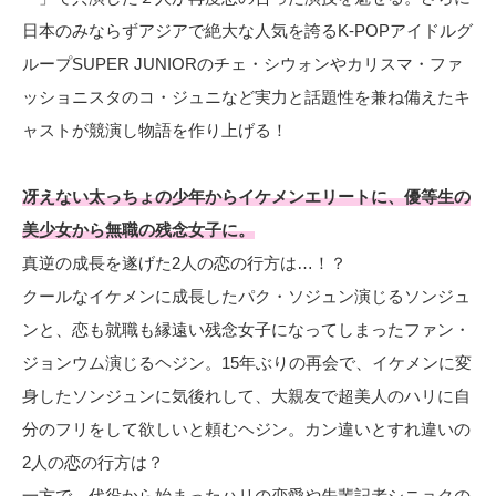
日本のみならずアジアで絶大な人気を誇るK-POPアイドルグ
ループSUPER JUNIORのチェ・シウォンやカリスマ・ファ
ッショニスタのコ・ジュニなど実力と話題性を兼ね備えたキ
ャストが競演し物語を作り上げる！
冴えない太っちょの少年からイケメンエリートに、優等生の
美少女から無職の残念女子に。
真逆の成長を遂げた2人の恋の行方は…！？
クールなイケメンに成長したパク・ソジュン演じるソンジュ
ンと、恋も就職も縁遠い残念女子になってしまったファン・
ジョンウム演じるヘジン。15年ぶりの再会で、イケメンに変
身したソンジュンに気後れして、大親友で超美人のハリに自
分のフリをして欲しいと頼むヘジン。カン違いとすれ違いの
2人の恋の行方は？
一方で、代役から始まったハリの恋愛や先輩記者シニョクの