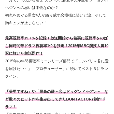
ヘジンへの思いは本物なのか？
初恋をめぐる男女4人が織り成す恋模様に笑いと涙、そして
胸キュンが止まらない！
最高視聴率19.7％を記録！放送開始から着実に視聴率をのば
し同時間帯ドラマ視聴率1位を独走！2015年MBC演技大賞10
冠に輝いた超話題作！
2015年の年間視聴率ミニシリーズ部門で「ヨンパリ～君に愛
を届けたい～」「プロデューサー」に続いてベスト３にラン
クイン。
「美男ですね」や「最高の愛～恋はドゥグンドゥグン～」な
ど数々のヒット作を生み出してきたBON FACTORY制作ド
ラマ！