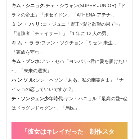
キム・シニョク:
チェ・シウォン(SUPER JUNIOR)「ド
ラマの帝王」「ポセイドン」「ATHENA-アテナ-」
ミ ン ・ ハ リ :
コ・ジュニ「野王~愛と欲望の果て~」
「追跡者〔チェイサー〕」「1 年に 12 人の男」
キ ム ・ ラ ラ:
ファン・ソクチョン「ミセン-未生-」
「家族を守れ」
キム・プンホ:
アン・セハ「ヨンパリ~君に愛を届けたい
~」「未来の選択」
ハ ン ソ ル:
シン・ヘソン「ああ、私の幽霊さま」「ナ
イショの恋していいですか!?」
チ・ソンジュン少年時代:
ヤン・ハニョル「最高の愛~恋
はドゥグンドゥグン~」「馬医」
「彼女はキレイだった」制作スタ