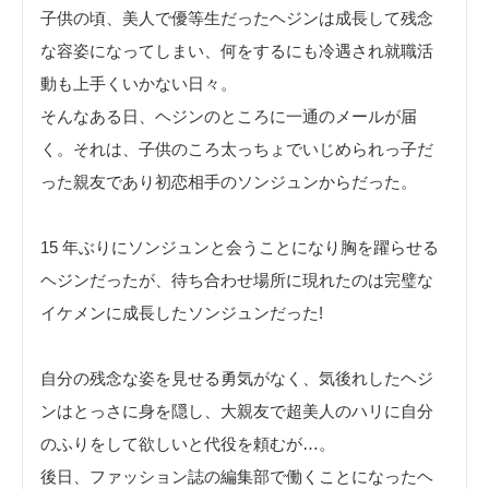
子供の頃、美人で優等生だったヘジンは成長して残念
な容姿になってしまい、何をするにも冷遇され就職活
動も上手くいかない日々。
そんなある日、ヘジンのところに一通のメールが届
く。それは、子供のころ太っちょでいじめられっ子だ
った親友であり初恋相手のソンジュンからだった。
15 年ぶりにソンジュンと会うことになり胸を躍らせる
ヘジンだったが、待ち合わせ場所に現れたのは完璧な
イケメンに成長したソンジュンだった!
自分の残念な姿を見せる勇気がなく、気後れしたヘジ
ンはとっさに身を隠し、大親友で超美人のハリに自分
のふりをして欲しいと代役を頼むが…。
後日、ファッション誌の編集部で働くことになったヘ