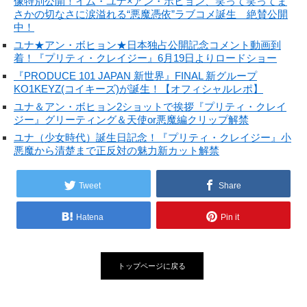
像特別公開！イム・ユナ×アン・ボヒョン、笑って笑ってま
さかの切なさに涙溢れる“悪魔憑依”ラブコメ誕生 絶賛公開
中！
ユナ★アン・ボヒョン★日本独占公開記念コメント動画到
着！『プリティ・クレイジー』6月19日よりロードショー
『PRODUCE 101 JAPAN 新世界』FINAL 新グループ
KO1KEYZ(コイキーズ)が誕生！【オフィシャルレポ】
ユナ＆アン・ボヒョン2ショットで挨拶『プリティ・クレイ
ジー』グリーティング＆天使or悪魔編クリップ解禁
ユナ（少女時代）誕生日記念！『プリティ・クレイジー』小
悪魔から清楚まで正反対の魅力新カット解禁
Tweet
Share
Hatena
Pin it
トップページに戻る