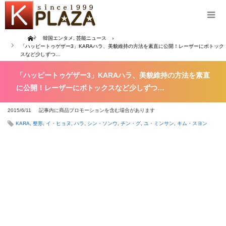
Home
韓国エンタメ
,
芸能ニュース
「ハッピートゥゲザー3」KARAハラ、美貌維持の方法を素直に公開！レーザーにボトック
スなど少しずつ…
「ハッピートゥゲザー3」KARAハラ、美貌維持の方法を素直
に公開！レーザーにボトックスなど少しずつ…
2015/6/11
記事内に商品プロモーションを含む場合があります
KARA
,
整形
,
イ・ヒョヌ
,
ハラ
,
シン・ソンウ
,
チン・グ
,
ユ・ミンサン
,
キム・スヨン