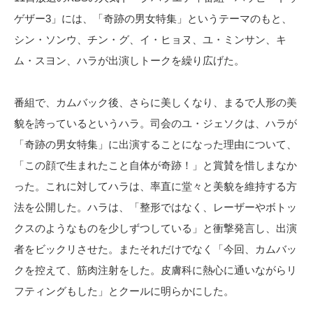
ゲザー3」には、「奇跡の男女特集」というテーマのもと、
シン・ソンウ、チン・グ、イ・ヒョヌ、ユ・ミンサン、キ
ム・スヨン、ハラが出演しトークを繰り広げた。
番組で、カムバック後、さらに美しくなり、まるで人形の美
貌を誇っているというハラ。司会のユ・ジェソクは、ハラが
「奇跡の男女特集」に出演することになった理由について、
「この顔で生まれたこと自体が奇跡！」と賞賛を惜しまなか
った。これに対してハラは、率直に堂々と美貌を維持する方
法を公開した。ハラは、「整形ではなく、レーザーやボトッ
クスのようなものを少しずつしている」と衝撃発言し、出演
者をビックリさせた。またそれだけでなく「今回、カムバッ
クを控えて、筋肉注射をした。皮膚科に熱心に通いながらリ
フティングもした」とクールに明らかにした。