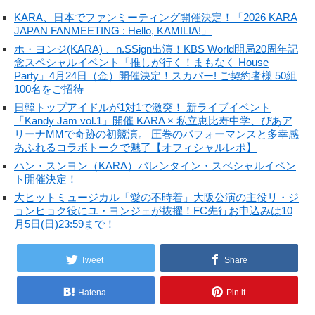
KARA、日本でファンミーティング開催決定！「2026 KARA
JAPAN FANMEETING : Hello, KAMILIA!」
ホ・ヨンジ(KARA) 、n.SSign出演！KBS World開局20周年記
念スペシャルイベント「推しが行く！まもなく House
Party」4月24日（金）開催決定！スカパー! ご契約者様 50組
100名をご招待
日韓トップアイドルが1対1で激突！ 新ライブイベント
「Kandy Jam vol.1」開催 KARA × 私立恵比寿中学、ぴあア
リーナMMで奇跡の初競演。 圧巻のパフォーマンスと多幸感
あふれるコラボトークで魅了【オフィシャルレポ】
ハン・スンヨン（KARA）バレンタイン・スペシャルイベン
ト開催決定！
大ヒットミュージカル「愛の不時着」大阪公演の主役リ・ジ
ョンヒョク役にユ・ヨンジェが抜擢！FC先行お申込みは10
月5日(日)23:59まで！
Tweet
Share
Hatena
Pin it