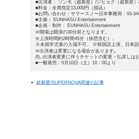
■出演者： ソンモ（超新星）/ジヒョク（超新星）/Je
■料金：全席指定13,000円（税込）
■お問い合わせ：サマースノー日本事務局：03-3449-5
■主催： EUNHASU Entertainment
■企画・制作： EUNHASU Entertainment
※開場は開演の30分前となります。
※上演時間約2時間45分（休憩含む）。
※未就学児童の入場不可。 ※韓国語上演、日本
※出演者は変更になる場合があります｡
尚､出演者変更に伴うチケットの変更・払戻しは
■一般発売：5月10日（土）10：00より
超新星/SUPERNOVA関連の記事