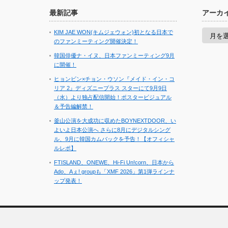
最新記事
アーカ
ア
KIM JAE WON(キムジェウォン)初となる日本で
ー
のファンミーティング開催決定！
カ
イ
韓国俳優ナ・イヌ、日本ファンミーティング9月
ブ
に開催！
ヒョンビン×チョン・ウソン『メイド・イン・コ
リア 2』ディズニープラス スターにて9月9日
（水）より独占配信開始！ポスタービジュアル
＆予告編解禁！
釜山公演を大成功に収めたBOYNEXTDOOR、い
よいよ日本公演へ さらに8月にデジタルシング
ル、9月に韓国カムバックを予告！【オフィシャ
ルレポ】
FTISLAND、ONEWE、Hi-Fi Un!corn、日本から
Ado、Aぇ! groupも「XMF 2026」第1弾ラインナ
ップ発表！