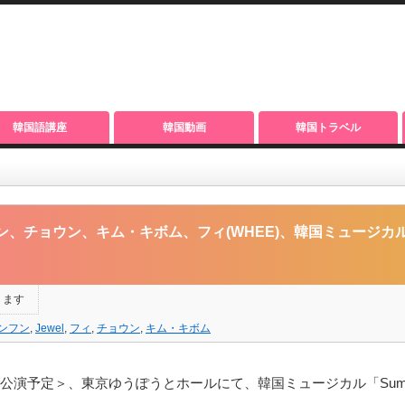
韓国語講座
韓国動画
韓国トラベル
ム・キボム、フィ(WHEE)、韓国ミュージカル「Summer Snow」東京公演 開催決
フン、チョウン、キム・キボム、フィ(WHEE)、韓国ミュージカル
ります
ンフン
,
Jewel
,
フィ
,
チョウン
,
キム・キボム
1回公演予定＞、東京ゆうぽうとホールにて、韓国ミュージカル「Summ