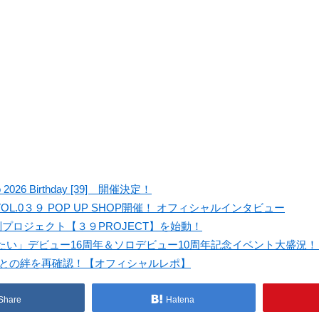
026 Birthday [39] 開催決定！
OL.0３９ POP UP SHOP開催！ オフィシャルインタビュー
別プロジェクト【３９PROJECT】を始動！
い」デビュー16周年＆ソロデビュー10周年記念イベント大盛況
ンとの絆を再確認！【オフィシャルレポ】
Share
Hatena