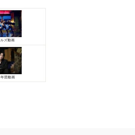
ールズ動画
少年団動画