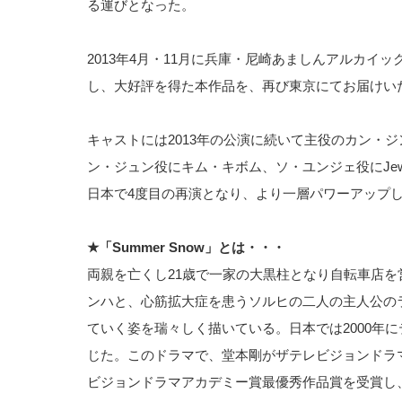
る運びとなった。
2013年4月・11月に兵庫・尼崎あましんアルカイッ
し、大好評を得た本作品を、再び東京にてお届けい
キャストには2013年の公演に続いて主役のカン・
ン・ジュン役にキム・キボム、ソ・ユンジェ役にJe
日本で4度目の再演となり、より一層パワーアップした
★「Summer Snow」とは・・・
両親を亡くし21歳で一家の大黒柱となり自転車店を
ンハと、心筋拡大症を患うソルヒの二人の主人公の
ていく姿を瑞々しく描いている。日本では2000年
じた。このドラマで、堂本剛がザテレビジョンドラ
ビジョンドラマアカデミー賞最優秀作品賞を受賞し