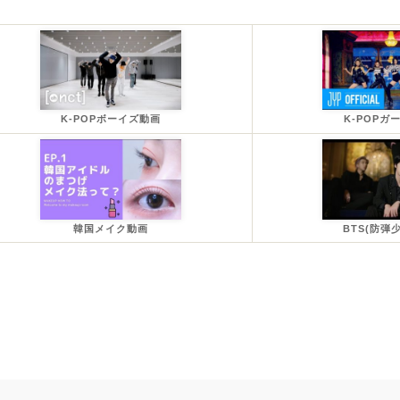
K-POPボーイズ動画
K-POPガ
韓国メイク動画
BTS(防弾