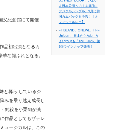
BOYNEXTDOOR、いよい
よ日本公演へ さらに8月に
デジタルシングル、9月に韓
国カムバックを予告！【オ
立国父紀念館にて開催
フィシャルレポ】
FTISLAND、ONEWE、Hi-Fi
Un!corn、日本からAdo、A
ぇ! groupも「XMF 2026」第
本作品初出演となるカ
1弾ラインナップ発表！
え豪華な顔ぶれとなる。
妹と暮ら しているジ
 悩みを乗り越え成長し
弟・純役を小栗旬が演
らに作品としてもザテレ
本ミュージカルは、この