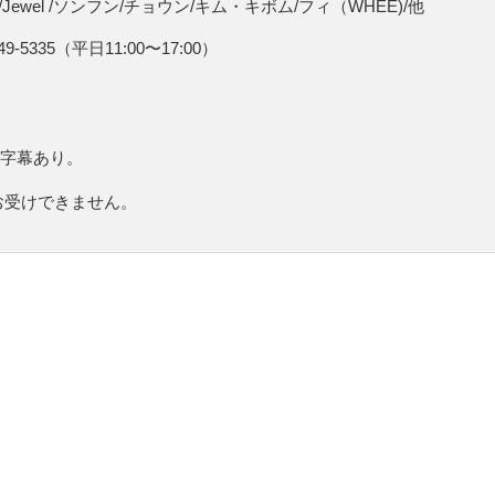
wel /ソンフン/チョウン/キム・キボム/フィ（WHEE)/他
335（平日11:00〜17:00）
語字幕あり。
お受けできません。