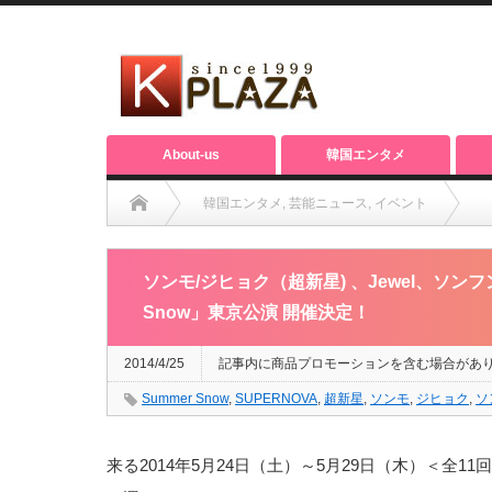
About-us
韓国エンタメ
韓国エンタメ
,
芸能ニュース
,
イベント
ソンモ/ジヒョク（超新星) 、Jewel、ソンフン、チョウン、キ
ソンモ/ジヒョク（超新星) 、Jewel、ソン
Snow」東京公演 開催決定！
2014/4/25
記事内に商品プロモーションを含む場合があ
Summer Snow
,
SUPERNOVA
,
超新星
,
ソンモ
,
ジヒョク
,
ソ
来る2014年5月24日（土）～5月29日（木）＜全1