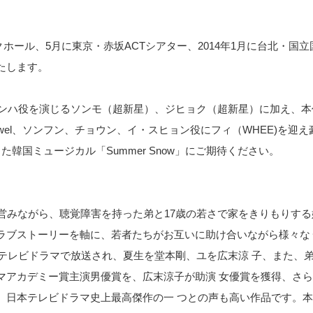
クホール、5月に東京・赤坂ACTシアター、2014年1月に台北・国
たします。
ジンハ役を演じるソンモ（超新星）、ジヒョク（超新星）に加え、
wel、ソンフン、チョウン、イ・スヒョン役にフィ（WHEE)を迎
韓国ミュージカル「Summer Snow」にご期待ください。
営みながら、聴覚障害を持った弟と17歳の若さで家をきりもりする
ラブストーリーを軸に、若者たちがお互いに助け合いながら様々な
にテレビドラマで放送され、夏生を堂本剛、ユを広末涼 子、また、
マアカデミー賞主演男優賞を、広末涼子が助演 女優賞を獲得、さ
、日本テレビドラマ史上最高傑作の一 つとの声も高い作品です。