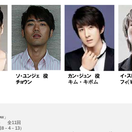
ow」
） 全11回
－4－13）