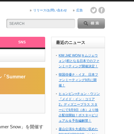
リリース/お問い合わせ
広告
SNS
最近のニュース
KIM JAE WON(キムジェウ
ォン)初となる日本でのファ
ンミーティング開催決定！
定！
韓国俳優ナ・イヌ、日本フ
「Summer
ァンミーティング9月に開
催！
ヒョンビン×チョン・ウソン
『メイド・イン・コリア
2』ディズニープラス スタ
ーにて9月9日（水）より独
占配信開始！ポスタービジ
ュアル＆予告編解禁！
er Snow」を開催す
釜山公演を大成功に収めた