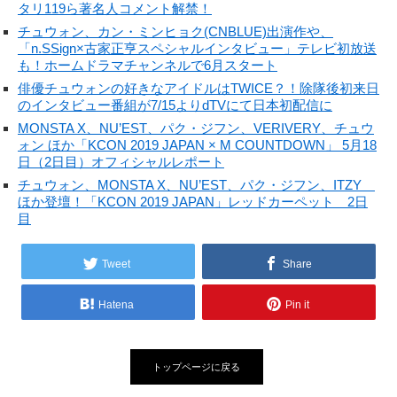
タリ119ら著名人コメント解禁！
チュウォン、カン・ミンヒョク(CNBLUE)出演作や、
「n.SSign×古家正亨スペシャルインタビュー」テレビ初放送
も！ホームドラマチャンネルで6月スタート
俳優チュウォンの好きなアイドルはTWICE？！除隊後初来日
のインタビュー番組が7/15よりdTVにて日本初配信に
MONSTA X、NU’EST、パク・ジフン、VERIVERY、チュウ
ォン ほか「KCON 2019 JAPAN × M COUNTDOWN」 5月18
日（2日目）オフィシャルレポート
チュウォン、MONSTA X、NU’EST、パク・ジフン、ITZY
ほか登壇！「KCON 2019 JAPAN」レッドカーペット 2日
目
Tweet
Share
Hatena
Pin it
トップページに戻る