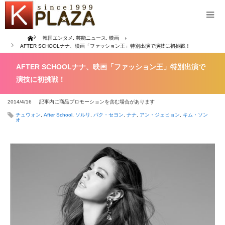
Home
韓国エンタメ
,
芸能ニュース
,
映画
AFTER SCHOOLナナ、映画「ファッション王」特別出演で演技に初挑戦！
AFTER SCHOOLナナ、映画「ファッション王」特別出演で
演技に初挑戦！
2014/4/16
記事内に商品プロモーションを含む場合があります
チュウォン
,
After School
,
ソルリ
,
パク・セヨン
,
ナナ
,
アン・ジェヒョン
,
キム・ソン
オ