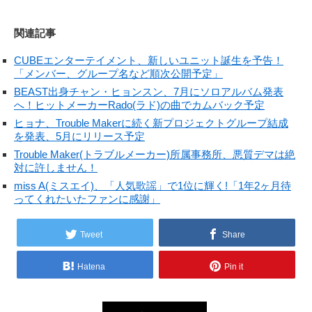
関連記事
CUBEエンターテイメント、新しいユニット誕生を予告！
「メンバー、グループ名など順次公開予定」
BEAST出身チャン・ヒョンスン、7月にソロアルバム発表
へ！ヒットメーカーRado(ラド)の曲でカムバック予定
ヒョナ、Trouble Makerに続く新プロジェクトグループ結成
を発表、5月にリリース予定
Trouble Maker(トラブルメーカー)所属事務所、悪質デマは絶
対に許しません！
miss A(ミスエイ)、「人気歌謡」で1位に輝く!「1年2ヶ月待
ってくれたいたファンに感謝」
Tweet
Share
Hatena
Pin it