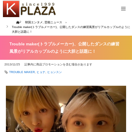
Home
韓国エンタメ
,
芸能ニュース
Trouble maker(トラブルメーカー)、公開したダンスの練習風景がリアルカップルのように
大胆と話題に！
Trouble maker(トラブルメーカー)、公開したダンスの練習
風景がリアルカップルのように大胆と話題に！
2013/11/25
記事内に商品プロモーションを含む場合があります
TROUBLE MAKER
,
ヒョナ
,
ヒョンスン