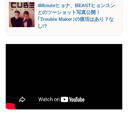
4Minuteヒョナ、BEASTヒョンスン
とのツーショット写真公開！
｢Trouble Maker｣の復活はあり？な
し!?