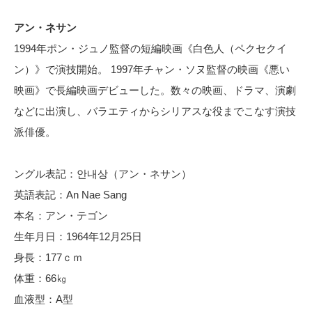
アン・ネサン
1994年ポン・ジュノ監督の短編映画《白色人（ペクセクイ
ン）》で演技開始。 1997年チャン・ソヌ監督の映画《悪い
映画》で長編映画デビューした。数々の映画、ドラマ、演劇
などに出演し、バラエティからシリアスな役までこなす演技
派俳優。
ングル表記：안내상（アン・ネサン）
英語表記：An Nae Sang
本名：アン・テゴン
生年月日：1964年12月25日
身長：177ｃｍ
体重：66㎏
血液型：A型