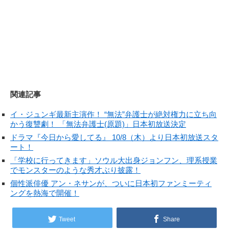
関連記事
イ・ジュンギ最新主演作！ “無法”弁護士が絶対権力に立ち向
かう復讐劇！ 「無法弁護士(原題)」日本初放送決定
ドラマ『今日から愛してる』 10/8（木）より日本初放送スタ
ート！
「学校に行ってきます」ソウル大出身ジョンフン、理系授業
でモンスターのような秀才ぶり披露！
個性派俳優 アン・ネサンが、ついに日本初ファンミーティ
ングを熱海で開催！
Tweet
Share